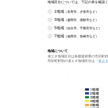
地域区分については、下記の表を確認
1地域
（名寄市、夕張市など）
3地域
（盛岡市、函館市など）
5地域
（仙台市、宇都宮市など）
7地域
（福岡市、長崎市など）
地域について
熱貫流
省エネ地域区分は各都道府県の市区町
日射熱取得率
市区町村別の省エネ地域区分は「
省エネ
窓ガラスを介
日射熱取得率とは、窓
窓ガラスの室
数値が小さいほど遮蔽
数値が小さい