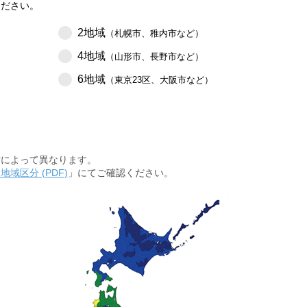
ください。
2地域
（札幌市、稚内市など）
4地域
（山形市、長野市など）
6地域
（東京23区、大阪市など）
率とは
村によって異なります。
とは
地域区分 (PDF)
」にてご確認ください。
して室内外の温度差のみで熱移動が生じる際、その熱の伝えやすさを表
ガラスなどに入射する日射を1.0とした場合の室内に流入する日射取得
内外の温度差を1℃とした場合に単位時間、単位面積を通過する熱量で
性が高いことになります。
ほど断熱性に優れています。