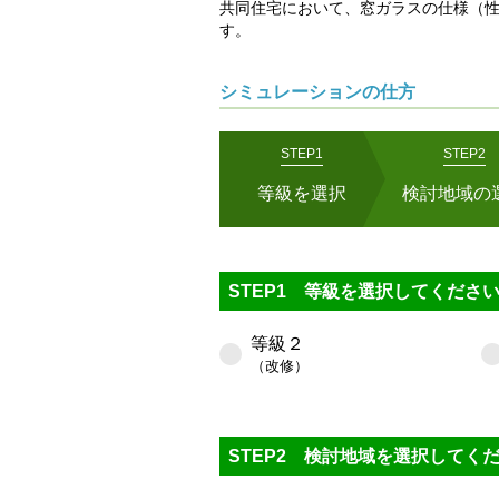
共同住宅において、窓ガラスの仕様（
す。
シミュレーションの仕方
STEP1
STEP2
共同住宅
等級を選択
検討地域の
共同住宅モデル
STEP1 等級を選択してくださ
モデルは、JIS A 21
象とし、全ての地域区分
等級２
（改修）
STEP2 検討地域を選択してく