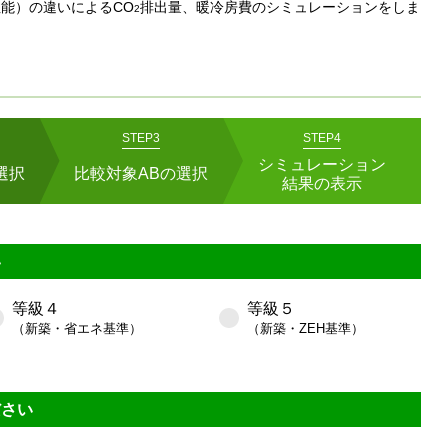
性能）の違いによる
CO
排出量、暖冷房費のシミュレーションをしま
2
STEP3
STEP4
シミュレーション
選択
比較対象ABの選択
結果の表示
い
04「住宅用窓のエネルギー性能－計算手順」に記載の共同住宅モデルを使用
で同じモデルを使用した。
等級４
等級５
（新築・省エネ基準）
（新築・ZEH基準）
ださい