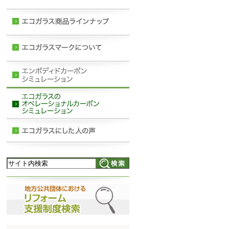
し、RC造 最上階妻住戸を対