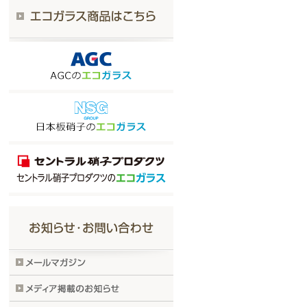
す数値です。
の割合を示す数値です。
表され、