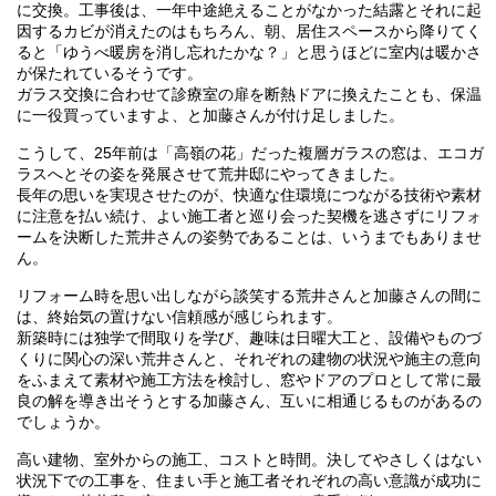
に交換。工事後は、一年中途絶えることがなかった結露とそれに起
因するカビが消えたのはもちろん、朝、居住スペースから降りてく
ると「ゆうべ暖房を消し忘れたかな？」と思うほどに室内は暖かさ
が保たれているそうです。
ガラス交換に合わせて診療室の扉を断熱ドアに換えたことも、保温
に一役買っていますよ、と加藤さんが付け足しました。
こうして、25年前は「高嶺の花」だった複層ガラスの窓は、エコガ
ラスへとその姿を発展させて荒井邸にやってきました。
長年の思いを実現させたのが、快適な住環境につながる技術や素材
に注意を払い続け、よい施工者と巡り会った契機を逃さずにリフォ
ームを決断した荒井さんの姿勢であることは、いうまでもありませ
ん。
リフォーム時を思い出しながら談笑する荒井さんと加藤さんの間に
は、終始気の置けない信頼感が感じられます。
新築時には独学で間取りを学び、趣味は日曜大工と、設備やものづ
くりに関心の深い荒井さんと、それぞれの建物の状況や施主の意向
をふまえて素材や施工方法を検討し、窓やドアのプロとして常に最
良の解を導き出そうとする加藤さん、互いに相通じるものがあるの
でしょうか。
高い建物、室外からの施工、コストと時間。決してやさしくはない
状況下での工事を、住まい手と施工者それぞれの高い意識が成功に