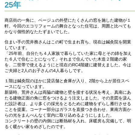
25年
商店街の一角に、ベージュの外壁にたくさんの窓を施した建物が１
軒。今回のエコリフォームの舞台となった住宅は、周囲と比べても
かなり個性的なたたずまいでした。
住まい手の荒井務さんはこの町で生まれ育ち、現在は鍼灸院を開業
しています。
「25年前、自分たち４人家族で暮らしていた家に母とその姉を加え
た６人で住むことになって」それまで住んでいた木造２階建の家
を、二世帯で使えるようにと現在のRC4階建に建替えました。今は
ご夫婦と2人のお子さんの4人暮らしです。
１階は鍼灸院のほかに貸店舗と倉庫が入り、2階から上が居住スペ
ースになっています。
新築時、荒井さんは両脇の建物と壁を接する状況を考え、真南にあ
たる建物正面の角に窓をつけるよう注文しました。その意図を汲ん
だ設計者は、より多くの採光をとるために建物をずらし雁行させる
ことを提案。コーナー部分はガラスを直接つき合わせ、東南方面か
らの光をまんべんなく室内に取り込めるようにしました。
コンクリートの壁の内側には断熱材を入れ、床暖房も完備して、明
るく暖かい家をめざしたのです。