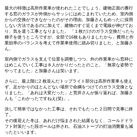
最大の特徴は高所作業車が使われたことでしょう。建物正面の雁行
する窓のガラスが外側からサッシにはめこまれていたため、室内側
からの交換ができなかったのがその理由。加藤さんもめったに採用
しない方法であるのに加えて、建物のすぐ近くまで電線が伸びてお
り、気を遣う工事となりました。 「１枚だけのガラス交換だったら
梯子を使うところですが、全部で16枚もありましたから」費用と作
業効率のバランスを考えて作業車使用に踏み切りました、と加藤さ
ん。
室内側でガラスを支えて位置を調整しつつ、外の作業車から窓枠に
はめこんでいく工事は８人がかりだったとのこと。「無茶な姿勢で
やってました」と加藤さんは笑います。
さらに、最上階に2 枚並んだトップライト部分は高所作業車も使え
ず、足がかりのほとんどない場所で命綱をつけてのガラス交換とな
りました。「あれは大変だった」と荒井さんが振り返れば、加藤さ
んも「こわかったですねえ(笑)」。
決して簡単ではなかった工事は、それでもたった２日間で見事に終
了。
その後迎えた冬は、あれだけ悩まされた結露もなく、コールドドラ
フト対策だった段ボールは外され、石油ストーブの灯油消費量も減
ったといいます。