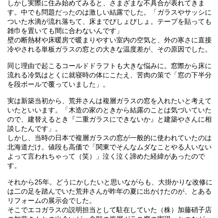
しかし実際に住み始めてみると、さまざまな不具合が表れてきま
す。中でも問題だったのは激しい結露でした。「ガラスやサッシに
ついた水滴が流れ落ちて、床までびしょびしょ。テープを貼っても
雑巾を置いても間に合わないんです」
壁の断熱材や床暖房で暖まりやすい室内の空気と、外の寒さに直接
冷やされる単板ガラスの窓との大きな温度差が、その原因でした。
同じ理由で起こるコールドドラフトも大きな悩みに。窓際から床に
流れる冷気はとくに就寝時の体にこたえ、苦肉の策で「窓の下半分
を段ボールで覆っていました」。
実は新築当初から、荒井さんは複層ガラスの窓を入れたいと考えて
いたといいます。「木造の家のときから結露のことは気づいていた
ので、建替えるとき『二重ガラスにできないか』と建築やさんに相
談したんです」。
しかし、当時の日本で複層ガラスの窓が一般的に使われていたのは
北海道だけ。値段も高価で「関東でそんなムダなことやる人いない
よって言われちゃって（笑）」泣く泣く諦めた経緯があったので
す。
それから25年。どうにかしたいと思いながらも、大掛かりな改修に
は二の足を踏んでいた荒井さんが昨年の夏に出かけたのが、とある
リフォームの展示会でした。
そこでエコガラスの説明担当として駐在していた（株）加藤硝子店