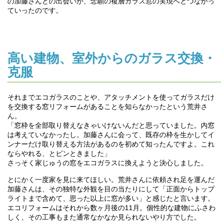
の加藤さんとの出会いが、念願の複層ガラス窓の実現へとつながっ
ていったのです。
高い建物、室外からのガラス交換・
克服
それまでエコガラスのことや、アタッチメントを使ってガラスだけ
を交換する窓リフォームがあることを知らなかったという荒井さ
ん。
「窓枠を全部取り替えなきゃいけないんだと思っていました。内窓
は考えていなかったし。加藤さんに会って、既存の枠を生かしてイ
ンナーだけ取り替える方法があるのを初めて知ったんですよ。これ
ならやれる、とピンときました」
さっそく家じゅうの窓をエコガラスに換えようと決心しました。
とにかく一度家を見に来てほしい。荒井さんに依頼され足を運んだ
加藤さんは、その独特な外観を目の当たりにして「正面からトップ
ライトまで含めて、思った以上に窓が多い」と感じたと言います。
エコリフォームはそれから数ヶ月後の11月。個性的な建物にふさわ
しく、その工事もまた通常なかなか見られないやり方でした。