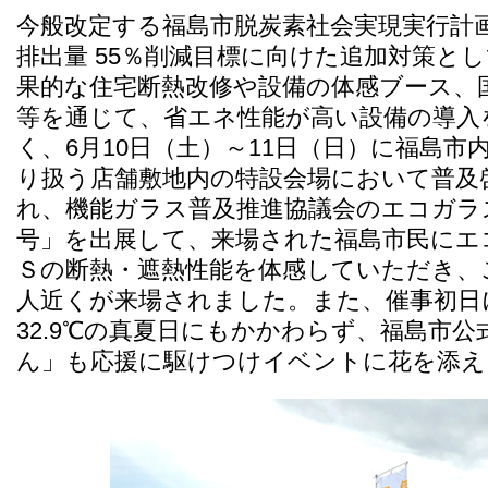
今般改定する福島市脱炭素社会実現実行計
排出量 55％削減目標に向けた追加対策と
果的な住宅断熱改修や設備の体感ブース、
等を通じて、省エネ性能が高い設備の導入
く、6月10日（土）～11日（日）に福島
り扱う店舗敷地内の特設会場において普及
れ、機能ガラス普及推進協議会のエコガラ
号」を出展して、来場された福島市民にエ
Ｓの断熱・遮熱性能を体感していただき、ご
人近くが来場されました。また、催事初日
32.9℃の真夏日にもかかわらず、福島市
ん」も応援に駆けつけイベントに花を添え